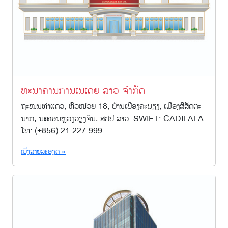
ທະນາຄານການເນເດຍ ລາວ ຈຳກັດ
ຖະໜນທ່າແດວ, ຫົວໜ່ວຍ 18, ບ້ານເບືອງຄະນຽງ, ເມືອງສີສັດຕະ
ນາກ, ນະຄອນຫຼວງວຽງຈັນ, ສປປ ລາວ. SWIFT: CADILALA
ໂທ: (+856)-21 227 999
ເບິ່ງລາຍລະອຽດ »