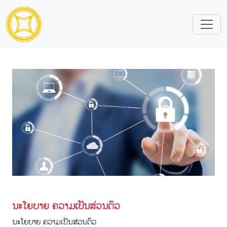
ນະໂຍບາຍ ຄວາມເປັນສ່ວນຕົວ
ນະໂຍບາຍ ຄວາມເປັນສ່ວນຕົວ