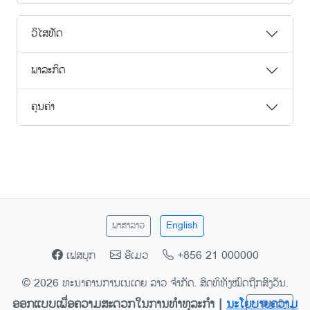
ວິໄສທັດ
ພາລະກິດ
ຄຸນຄ່າ
ພາສາລາວ
English
ເຟສບຸກ
ອີເມວ
+856 21 000000
© 2026 ທະນາຄານການເນເດຍ ລາວ ຈຳກັດ. ສິດທິທັງໝົດຖືກສົງວັນ.
ອອກແບບເພື່ອຄວາມສະດວກໃນການທຳທຸລະກຳ |
ນະໂຍບາຍຄວາມ
↑ ຂ້າງເທິງ