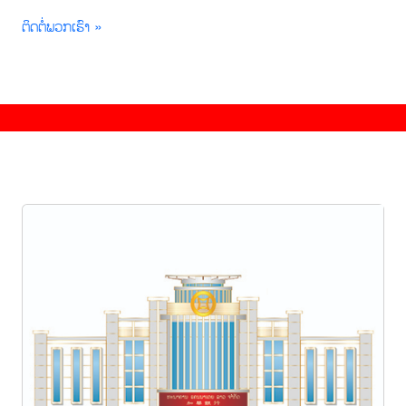
ຕິດຕໍ່ພວກເຮົາ »