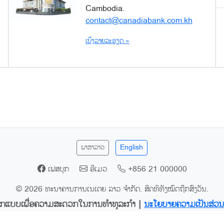
Cambodia.
contact@canadiabank.com.kh
ເບິ່ງລາຍລະອຽດ »
ພາສາລາວ
English
ເຟສບຸກ
ອີເມວ
+856 21 000000
© 2026 ທະນາຄານການເນເດຍ ລາວ ຈຳກັດ. ສິດທິທັງໝົດຖືກສົງວັນ.
ກແບບເພື່ອຄວາມສະດວກໃນການທຳທຸລະກຳ |
ນະໂຍບາຍຄວາມເປັນສ່ວນ