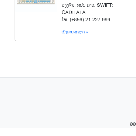
ວຽງຈັນ, ສປປ ລາວ. SWIFT:
CADILALA
ໂທ: (+856)-21 227 999
ເບິ່ງລາຍລະອຽດ »
ອອ