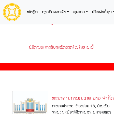
ໜ້າຫຼັກ
ກ່ຽວກັບພວກເຮົາ
ທຸລະກິດ
ເປີດເຜີຍຂໍ້ມູນ
ຮັບສະໝັກວຽກ
ບໍ່ມີການປະກາດຮັບສະໝັກວຽກໃໝ່ໃນຂະນະນີ້
ທະນາຄານການເນເດຍ ລາວ ຈຳກັດ
ຖະໜນທ່າແດວ, ຫົວໜ່ວຍ 18, ບ້ານເບືອ
ງຄະນຽງ, ເມືອງສີສັດຕະນາກ, ນະຄອນຫຼວງ