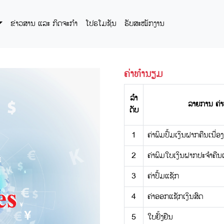
ຂ່າວສານ ແລະ ກິດຈະກໍາ
ໂປຣໂມຊັນ
ຮັບສະໝັກງານ
ຄ່າທໍານຽມ
ລໍາ
ລາຍການ ຄ່າ
ດັບ
1
ຄ່າພິມປຶ້ມເງິນຝາກຄືນເນື
2
ຄ່າພິມໃບເງິນຝາກປະຈໍາຄື
3
ຄ່າປຶ້ມແຊັກ
4
ຄ່າອອກແຊັກເງິນສົດ
5
ໃບຢັ້ງຢືນ