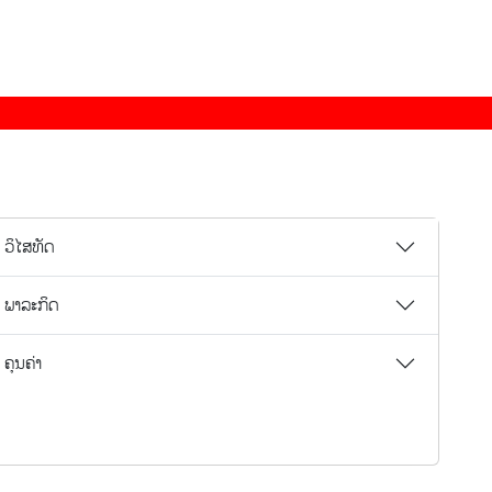
ວິໄສທັດ
ພາລະກິດ
ຄຸນຄ່າ