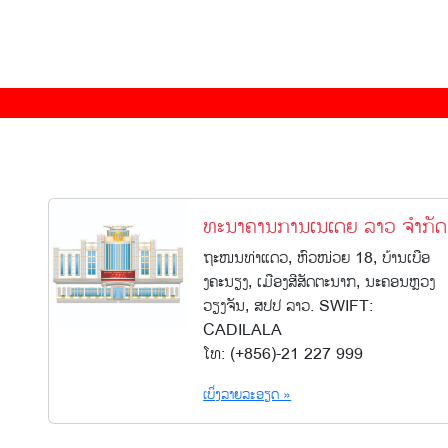
ທະນາຄານການເນເດຍ ລາວ ຈຳກັດ
ຖະໜນທ່າແດວ, ຫົວໜ່ວຍ 18, ບ້ານເບືອ
ງຄະນຽງ, ເມືອງສີສັດຕະນາກ, ນະຄອນຫຼວງ
ວຽງຈັນ, ສປປ ລາວ. SWIFT:
CADILALA
ໂທ: (+856)-21 227 999
ເບິ່ງລາຍລະອຽດ »