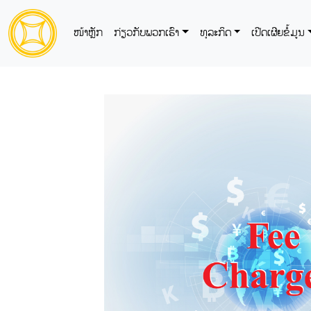
ໜ້າຫຼັກ
ກ່ຽວກັບພວກເຮົາ
ທຸລະກິດ
ເປີດເຜີຍຂໍ້ມູນ