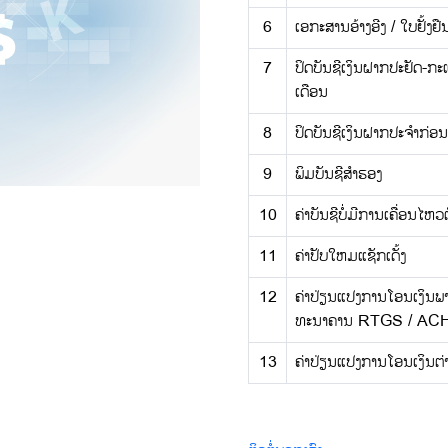
6
ເອກະສານອ້າງອີງ / ໃບຢັ້ງຢ
7
ປິດບັນຊີເງິນຝາກປະຢັດ-ກ
ເດືອນ
8
ປິດບັນຊີເງິນຝາກປະຈໍາກ່ອນ
9
ພິມບັນຊີສໍາຮອງ
10
ຄ່າບັນຊີບໍ່ມີການເຄື່ອນໄຫວຕໍ
11
ຄ່າປັບໃຫມແຊັກເດັ້ງ
12
ຄ່າປ່ຽນແປງການໂອນເງິນພ
ທະນາຄານ RTGS / AC
13
ຄ່າປ່ຽນແປງການໂອນເງິນ