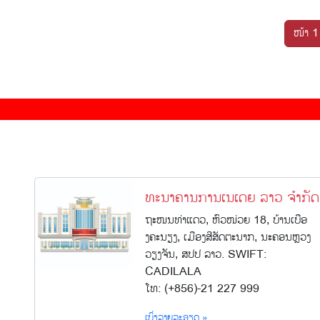
ໜ້າ 1
ທະນາຄານການເນເດຍ ລາວ ຈຳກັດ
ຖະໜນທ່າແດວ, ຫົວໜ່ວຍ 18, ບ້ານເບືອ
ງຄະນຽງ, ເມືອງສີສັດຕະນາກ, ນະຄອນຫຼວງ
ວຽງຈັນ, ສປປ ລາວ. SWIFT:
CADILALA
ໂທ: (+856)-21 227 999
ເບິ່ງລາຍລະອຽດ »