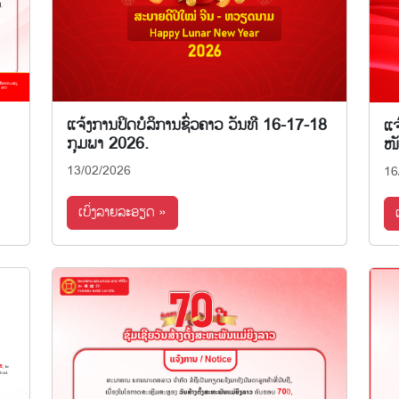
ແຈ້ງການປິດບໍລິການຊົ່ວຄາວ ວັນທີ 16-17-18
ແຈ
ກຸມພາ 2026.
ໜ
13/02/2026
16
ເບິ່ງລາຍລະອຽດ »