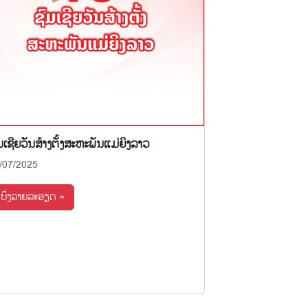
ມເຊີຍວັນສ້າງຕັ້ງສະຫະພັນແມ່ຍິງລາວ
/07/2025
ເບິ່ງລາຍລະອຽດ »