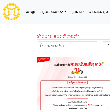
ໜ້າຫຼັກ
ກ່ຽວກັບພວກເຮົາ
ທຸລະກິດ
ເປີດເຜີຍຂໍ້ມູນ
ຂ່າວສານ ແລະ ກິດຈະກຳ