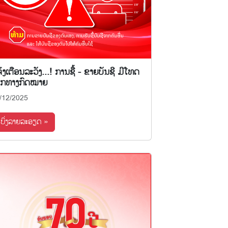
້ງເຕືອນລະວັງ...! ການຊື້ - ຂາຍບັນຊີ ມີໂທດ
ັກທາງກົດໝາຍ
/12/2025
ເບິ່ງລາຍລະອຽດ »