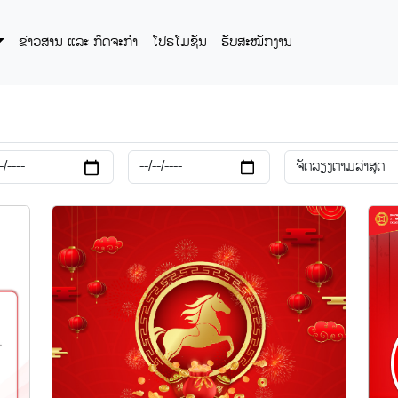
ຂ່າວສານ ແລະ ກິດຈະກໍາ
ໂປຣໂມຊັນ
ຮັບສະໝັກງານ