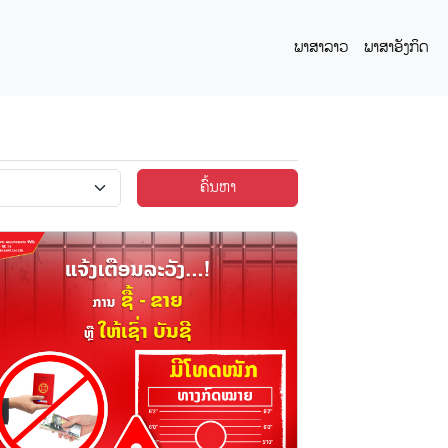
ພາສາລາວ
ພາສາອັງກິດ
ຄົ້ນຫາ