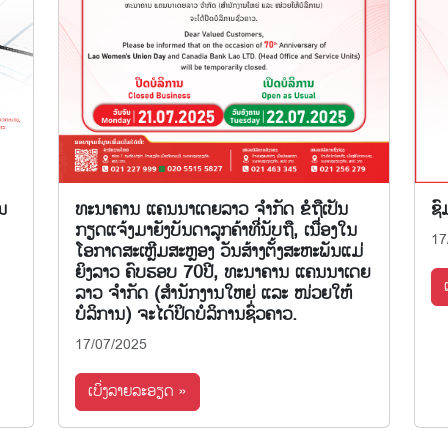
ນ
ທະນາຄານ ແຄນນາເດຍລາວ ຈຳກັດ ຂໍຖືເປັນ
ຊົ
ກຽດແຈ້ງມາຍັງບັນດາລູກຄ້າທີ່ນັບຖື, ເນື່ອງໃນ
17
ໂອກາດສະເຫຼີມສະຫຼອງ ວັນສ້າງຕັ້ງສະຫະພັນແມ່
ຍິງລາວ ຄົບຮອບ 70ປີ, ທະນາຄານ ແຄນນາເດຍ
ລາວ ຈຳກັດ (ສຳນັກງານໃຫຍ່ ແລະ ໜ່ວຍໃຫ້
ບໍລິການ) ຈະໄດ້ປິດບໍລິການຊົ່ວຄາວ.
17/07/2025
ເບິ່ງລາຍລະອຽດ »