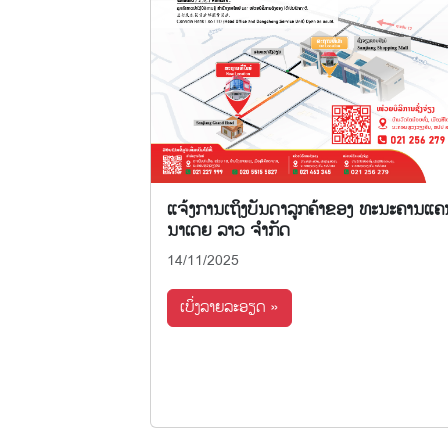
ແຈ້ງການເຖິງບັນດາລູກຄ້າຂອງ ທະນະຄານແຄ
ນາເດຍ ລາວ ຈໍາກັດ
14/11/2025
ເບິ່ງລາຍລະອຽດ »