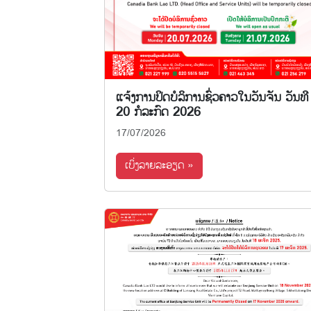
ແຈ້ງການປິດບໍລິການຊົ່ວຄາວໃນວັນຈັນ ວັນທີ
20 ກໍລະກົດ 2026
17/07/2026
ເບິ່ງລາຍລະອຽດ »