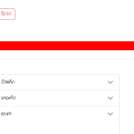
ຖັດໄປ
ວິໄສທັດ
ພາລະກິດ
ຄຸນຄ່າ