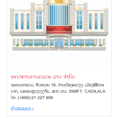
ທະນາຄານການເນເດຍ ລາວ ຈຳກັດ
ຖະໜນທ່າແດວ, ຫົວໜ່ວຍ 18, ບ້ານເບືອງຄະນຽງ, ເມືອງສີສັດຕະ
ນາກ, ນະຄອນຫຼວງວຽງຈັນ, ສປປ ລາວ. SWIFT: CADILALA
ໂທ: (+856)-21 227 999
ເບິ່ງລາຍລະອຽດ »