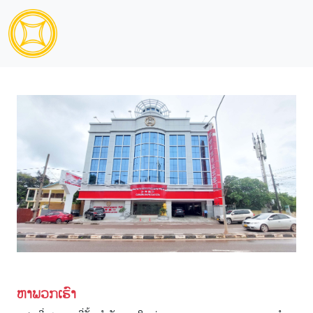
ຫາພວກເຮົາ