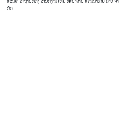
ແຜນທີ່ ສະຖານທີ່ຕັ້ງ ສໍານັກງານໃຫຍ່ ທະນາຄານ ແຄນນາເດຍ ລາວ ຈໍາ
ກັດ