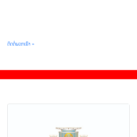
ຕິດຕໍ່ພວກເຮົາ »