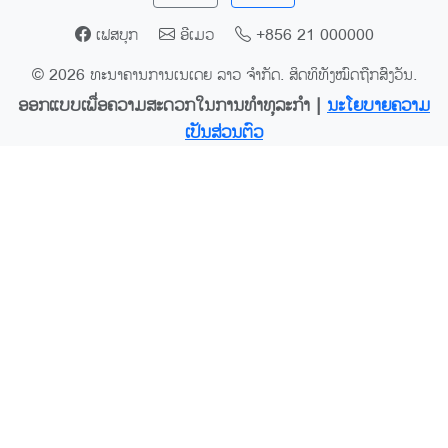
ເຟສບຸກ
ອີເມວ
+856 21 000000
© 2026 ທະນາຄານການເນເດຍ ລາວ ຈຳກັດ. ສິດທິທັງໝົດຖືກສົງວັນ.
ອອກແບບເພື່ອຄວາມສະດວກໃນການທຳທຸລະກຳ |
ນະໂຍບາຍຄວາມ
ເປັນສ່ວນຕົວ