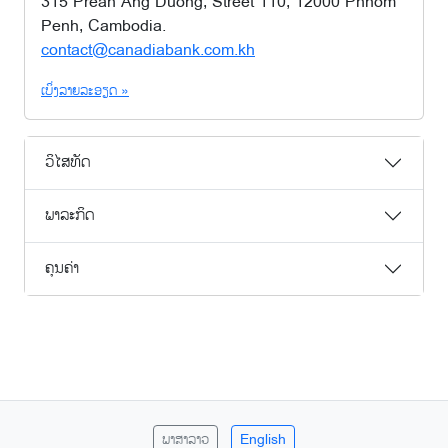
315 Preah Ang Duong, Street 110, 12000 Phnom
Penh, Cambodia.
contact@canadiabank.com.kh
ເບິ່ງລາຍລະອຽດ »
ວິໄສທັດ
ພາລະກິດ
ຄຸນຄ່າ
ພາສາລາວ
English