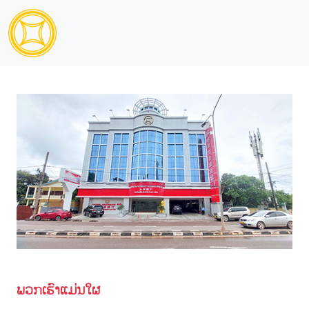
ພວກເຮົາແມ່ນໃຜ