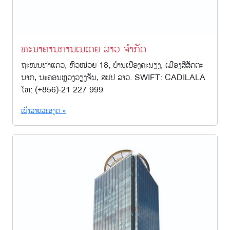
ທະນາຄານການເນເດຍ ລາວ ຈຳກັດ
ຖະໜນທ່າແດວ, ຫົວໜ່ວຍ 18, ບ້ານເບືອງຄະນຽງ, ເມືອງສີສັດຕະ
ນາກ, ນະຄອນຫຼວງວຽງຈັນ, ສປປ ລາວ. SWIFT: CADILALA
ໂທ: (+856)-21 227 999
ເບິ່ງລາຍລະອຽດ »