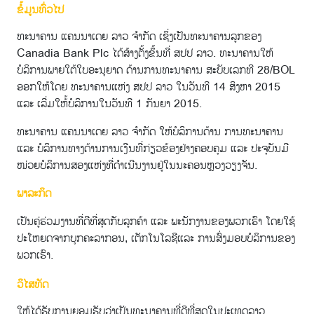
ຂໍ້ມູນທົ່ວໄປ
ທະນາຄານ ແຄນນາເດຍ ລາວ ຈຳກັດ ເຊິ່ງເປັນທະນາຄານລູກຂອງ
Canadia Bank Plc ໄດ້ສ້າງຕັ້ງຂຶ້ນທີ່ ສປປ ລາວ. ທະນາຄານໃຫ້
ບໍລິການພາຍໃຕ້ໃບອະນຸຍາດ ດ້ານການທະນາຄານ ສະບັບເລກທີ 28/BOL
ອອກໃຫ້ໂດຍ ທະນາຄານແຫ່ງ ສປປ ລາວ ໃນວັນທີ 14 ສິງຫາ 2015
ແລະ ເລີ່ມໃຫ້້ບໍລິການໃນວັນທີ 1 ກັນຍາ 2015.
ທະນາຄານ ແຄນນາເດຍ ລາວ ຈໍາກັດ ໃຫ້ບໍລິການດ້ານ ການທະນາຄານ
ແລະ ບໍລິການທາງດ້ານການເງີນທີ່ກ່ຽວຂ້ອງຢ່າງຄອບຄຸມ ແລະ ປະຈຸບັນມີ
ໜ່ວຍບໍລິການສອງແຫ່ງທີ່ດຳເນີນງານຢູ່ໃນນະຄອນຫຼວງວຽງຈັນ.
ພາລະກິດ
ເປັນຄູ່ຮ່ວມງານທີ່ດີທີ່ສຸດກັບລູກຄ້າ ແລະ ພະນັກງານຂອງພວກເຮົາ ໂດຍໃຊ້
ປະໂຫຍດຈາກບຸກຄະລາກອນ, ເຕັກໂນໂລຊີແລະ ການສົ່ງມອບບໍລິການຂອງ
ພວກເຮົາ.
ວິໄສທັດ
ໃຫ້ໄດ້ຮັບການຍອມຮັບວ່າເປັນທະນາຄານທີ່ດີທີ່ສຸດໃນປະເທດລາວ.