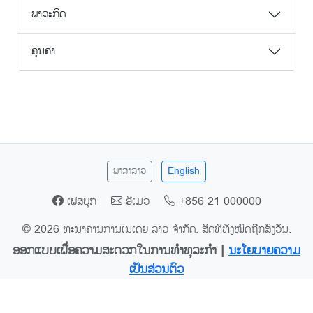
ພາລະກິດ
ຄຸນຄ່າ
ພາສາລາວ
English
ເຟສບຸກ
ອີເມວ
+856 21 000000
© 2026 ທະນາຄານການເນເດຍ ລາວ ຈຳກັດ. ສິດທິທັງໝົດຖືກສົງວັນ.
ອອກແບບເພື່ອຄວາມສະດວກໃນການທຳທຸລະກຳ |
ນະໂຍບາຍຄວາມ
ເປັນສ່ວນຕົວ