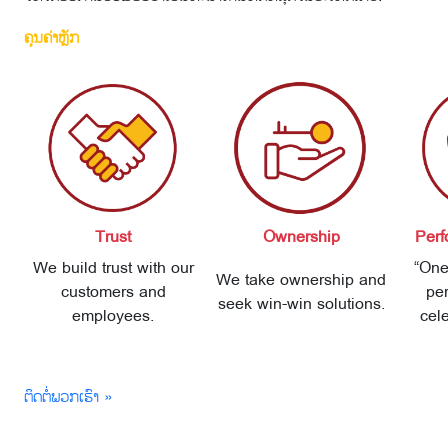
ຄຸນຄ່າຫຼັກ
Trust
Ownership
Perf
We build trust with our
“One
We take ownership and
customers and
pe
seek win-win solutions.
employees.
cel
ຕິດຕໍ່ພວກເຮົາ »