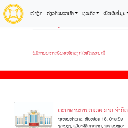
ໜ້າຫຼັກ
ກ່ຽວກັບພວກເຮົາ
ທຸລະກິດ
ເປີດເຜີຍຂໍ້ມູນ
ຮັບສະໝັກວຽກ
ບໍ່ມີການປະກາດຮັບສະໝັກວຽກໃໝ່ໃນຂະນະນີ້
ທະນາຄານການເນເດຍ ລາວ ຈຳກັດ
ຖະໜນທ່າແດວ, ຫົວໜ່ວຍ 18, ບ້ານເບືອ
ງຄະນຽງ, ເມືອງສີສັດຕະນາກ, ນະຄອນຫຼວງ