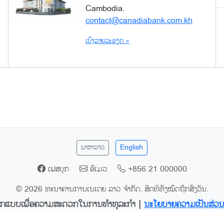
Cambodia.
contact@canadiabank.com.kh
ເບິ່ງລາຍລະອຽດ »
ພາສາລາວ
English
ເຟສບຸກ
ອີເມວ
+856 21 000000
© 2026 ທະນາຄານການເນເດຍ ລາວ ຈຳກັດ. ສິດທິທັງໝົດຖືກສົງວັນ.
ກແບບເພື່ອຄວາມສະດວກໃນການທຳທຸລະກຳ |
ນະໂຍບາຍຄວາມເປັນສ່ວນ