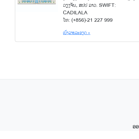
ວຽງຈັນ, ສປປ ລາວ. SWIFT:
CADILALA
ໂທ: (+856)-21 227 999
ເບິ່ງລາຍລະອຽດ »
ອອ