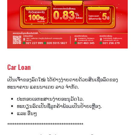
Car Loan
ເປັນເຈົ້າຂອງລົດໃໝ່ ໄດ້ຢ່າງງ່າຍດາຍດ້ວຍສິນເຊື່ອລົດຂອງ
ທະນາຄານ ແຄນນາເດຍ ລາວ ຈຳກັດ.
ປະກອບເອກະສານງ່າຍອະນຸມັດໄວ.
ທະບຽນລົດເປັນຊື່ລູກຄ້າພ້ອມເປັນປ້າຍເຫຼືອງ.
ແລະ ອື່ນໆ
******************************************