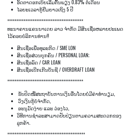
ອັດຕາດອກເບ້ຍເລີ່ມຕົ້ນພຽງ 0.83% ຕໍ່ເດືອນ
ໄລຍະເວລາກູ້ຢືມຍາວເຖິງ 5️ ປີ
******************************************
ທະນາຄານແຄນນາເດຍ ລາວ ຈຳກັດ ມີສິນເຊື່ອຫລາຍປະເພດ
ໄວ້ຄອຍບໍລິການທ່ານ!!
ສິນເຊື່ອເພື່ອທຸລະກິດ / SME LON
ສິນເຊື່ອສ່ວນບຸກຄົນ / PERSONAL LOAN;
ສິນເຊື່ອລົດ / CAR LOAN
ສິນເຊື່ອເບີກເກີນບັນຊີ / OVERDRAFT LOAN
******************************************
ຮັບປິດໜີ້ສະຖາບັນການເງິນອື່ນໂດຍບໍ່ມີຄ່າທຳນຽມ,
ວົງເງິນກູ້ບໍ່ຈຳກັດ,
ອະນຸມັດງ່າຍ ແລະ ວ່ອງໄວ,
ວິທີການຊຳລະສາມາດປັບປ່ຽນຕາມຄວາມສະດວກຂອງ
ລູກຄ້າ.
*******************************************