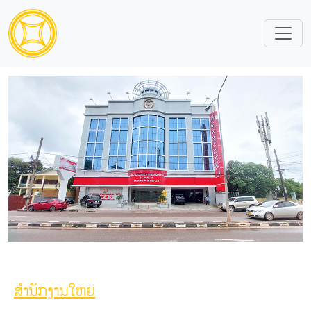
ຕິດຕໍ່ພວກເຮົາ
ສໍານັກງານໃຫຍ່