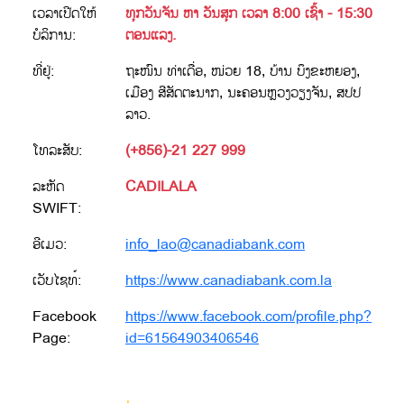
ເວລາເປີດໃຫ້
ທຸກວັນຈັນ ຫາ ວັນສຸກ ເວລາ 8:00 ເຊົ້າ - 15:30
ບໍລິການ:
ຕອນແລງ.
ທີ່ຢູ່:
ຖະໜົນ ທ່າເດື່ອ, ໜ່ວຍ 18, ບ້ານ ບຶງຂະຫຍອງ,
ເມືອງ ສີສັດຕະນາກ, ນະຄອນຫຼວງວຽງຈັນ, ສປປ
ລາວ.
ໂທລະສັບ:
(+856)-21 227 999
ລະຫັດ
CADILALA
SWIFT:
ອີເມວ:
info_lao@canadiabank.com
ເວັບໄຊທ໌:
https://www.canadiabank.com.la
Facebook
https://www.facebook.com/profile.php?
Page:
id=61564903406546