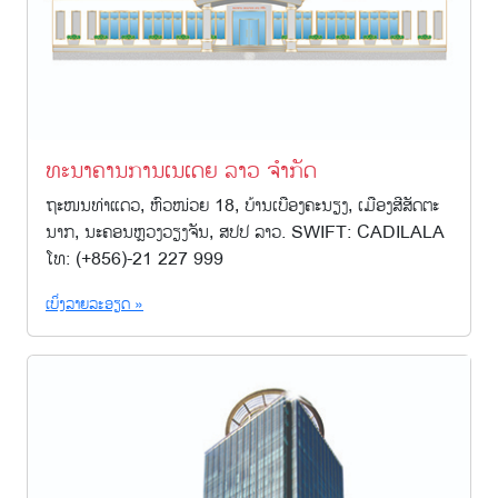
ທະນາຄານການເນເດຍ ລາວ ຈຳກັດ
ຖະໜນທ່າແດວ, ຫົວໜ່ວຍ 18, ບ້ານເບືອງຄະນຽງ, ເມືອງສີສັດຕະ
ນາກ, ນະຄອນຫຼວງວຽງຈັນ, ສປປ ລາວ. SWIFT: CADILALA
ໂທ: (+856)-21 227 999
ເບິ່ງລາຍລະອຽດ »