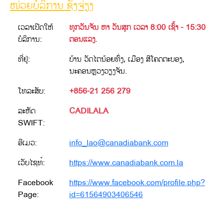
ໜ່ວຍບໍລິການ ຊັ່ງຈ່ຽງ
ເວລາເປີດໃຫ້
ທຸກວັນຈັນ ຫາ ວັນສຸກ ເວລາ 8:00 ເຊົ້າ - 15:30
ບໍລິການ:
ຕອນແລງ.
ທີ່ຢູ່:
ບ້ານ ວັດໄຕນ້ອຍທົ່ງ, ເມືອງ ສີໂຄດຕະບອງ,
ນະຄອນຫຼວງວຽງຈັນ.
ໂທລະສັບ:
+856-21 256 279
ລະຫັດ
CADILALA
SWIFT:
ອີເມວ:
info_lao@canadiabank.com
ເວັບໄຊທ໌:
https://www.canadiabank.com.la
Facebook
https://www.facebook.com/profile.php?
Page:
id=61564903406546