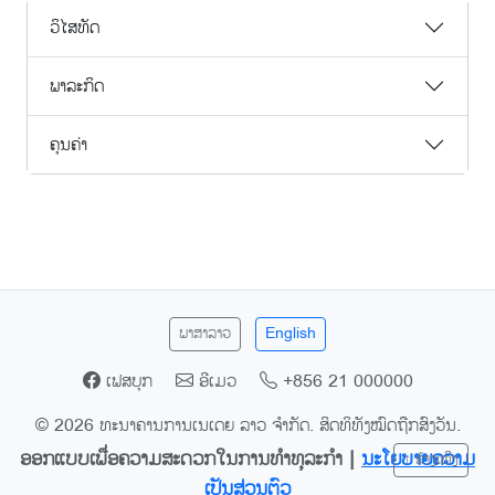
ວິໄສທັດ
ພາລະກິດ
ຄຸນຄ່າ
ພາສາລາວ
English
ເຟສບຸກ
ອີເມວ
+856 21 000000
© 2026 ທະນາຄານການເນເດຍ ລາວ ຈຳກັດ. ສິດທິທັງໝົດຖືກສົງວັນ.
ອອກແບບເພື່ອຄວາມສະດວກໃນການທຳທຸລະກຳ |
ນະໂຍບາຍຄວາມ
↑ ຂ້າງເທິງ
ເປັນສ່ວນຕົວ