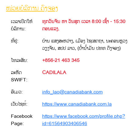
ໜ່ວຍບໍລິການ ດົງຈອງ
ເວລາເປີດໃຫ້
ທຸກວັນຈັນ ຫາ ວັນສຸກ ເວລາ 8:00 ເຊົ້າ - 15:30
ບໍລິການ:
ຕອນແລງ.
ທີ່ຢູ່:
ບ້ານ ແສງສະຫວ່າງ, ເມືອງ ໄຊເສດຖາ, ນະຄອນຫຼວງ
ວຽງຈັນ, ສປປ ລາວ, (ປໍ້ານໍ້າມັນ ປທທ ດົງຈອງ)
ໂທລະສັບ:
+856-21 463 345
ລະຫັດ
CADILALA
SWIFT:
ອີເມວ:
info_lao@canadiabank.com
ເວັບໄຊທ໌:
https://www.canadiabank.com.la
Facebook
https://www.facebook.com/profile.php?
Page:
id=61564903406546